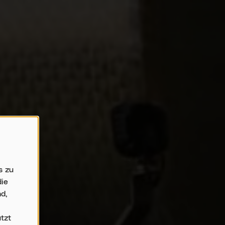
s zu
die
d,
tzt