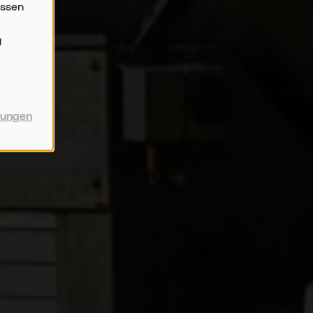
assen
g
llungen