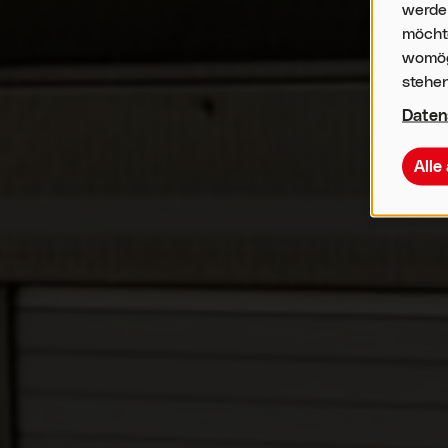
werden
möchte
womögl
stehen
Daten
Alle