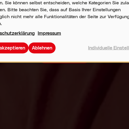
nd sich weiterentwickelt. Wir schaf
. Sie können selbst entscheiden, welche Kategorien Sie zul
n. Bitte beachten Sie, dass auf Basis Ihrer Einstellungen
ung geschätzt wird, Menschen wachs
ich nicht mehr alle Funktionalitäten der Seite zur Verfügun
.
Arbeit Sinn macht.
schutzerklärung
Impressum
 akzeptieren
Ablehnen
Individuelle Einste
Offene Stellen