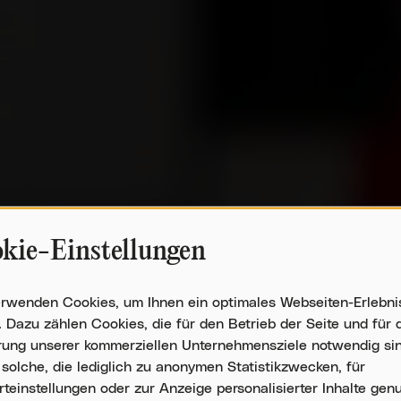
AM ETWAS 
kie-Einstellungen
wendung
DAS BLEIBT.
erwenden Cookies, um Ihnen ein optimales Webseiten-Erlebni
onenbezogenen
. Dazu zählen Cookies, die für den Betrieb der Seite und für 
n
rung unserer kommerziellen Unternehmensziele notwendig sin
solche, die lediglich zu anonymen Statistikzwecken, für
i REDER bedeutet, Teil eines Teams 
teinstellungen oder zur Anzeige personalisierter Inhalte genu
ies