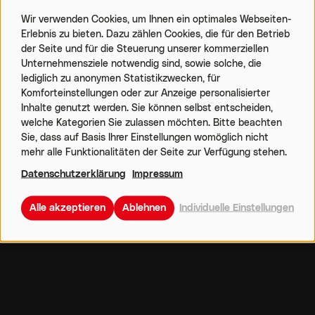
von
Wir verwenden Cookies, um Ihnen ein optimales Webseiten-
Erlebnis zu bieten. Dazu zählen Cookies, die für den Betrieb
personenbezogenen
ALLE DOKUMENTE
der Seite und für die Steuerung unserer kommerziellen
Daten
Unternehmensziele notwendig sind, sowie solche, die
AN EINEM ORT.
und
lediglich zu anonymen Statistikzwecken, für
Komforteinstellungen oder zur Anzeige personalisierter
Cookies
Inhalte genutzt werden. Sie können selbst entscheiden,
Unser Downloadbereich bietet Ihnen
welche Kategorien Sie zulassen möchten. Bitte beachten
Sie, dass auf Basis Ihrer Einstellungen womöglich nicht
alle relevanten Dokumente. Von
mehr alle Funktionalitäten der Seite zur Verfügung stehen.
rechtlichen Informationen bis zu
Datenschutzerklärung
Impressum
technischen Nachweisen – schnell und
einfach zum Herunterladen.
Alle akzeptieren
Ablehnen
Individuelle Einstellungen